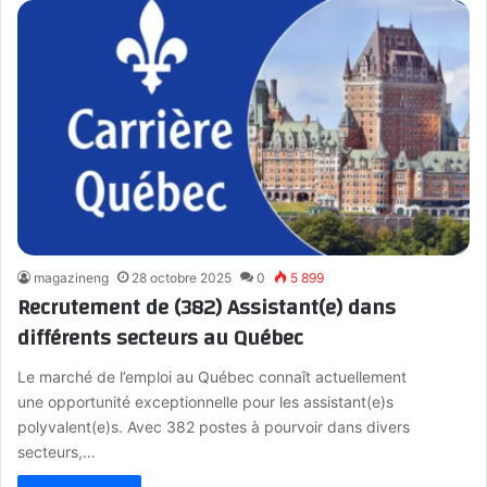
magazineng
28 octobre 2025
0
5 899
Recrutement de (382) Assistant(e) dans
différents secteurs au Québec
Le marché de l’emploi au Québec connaît actuellement
une opportunité exceptionnelle pour les assistant(e)s
polyvalent(e)s. Avec 382 postes à pourvoir dans divers
secteurs,…