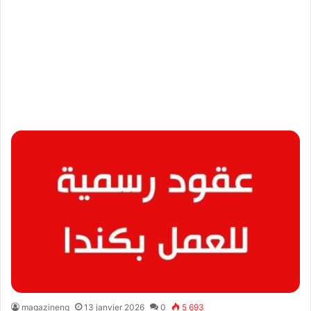
magazineng
13 janvier 2026
0
5 693