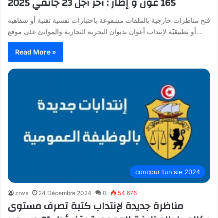
165 عون و إطار : آخر أجل 23 جانفي 2025
فتح مناظرات خارجية بالملفات مشفوعة باختبارات نفسية تقنية أو شفاهية
أو تطبيقيّة لإنتداب أعوان بديوان البحرية التجارية والموانئ على موقع…
Read More »
concour tunisie 2024
zrws
24 Décembre 2024
0
54 676
مناظرة جديدة لإنتداب كتبة تصرف مستوى