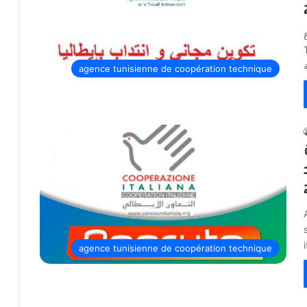
)
agence tunisienne de coopération technique
agence tunisienne de coopération technique