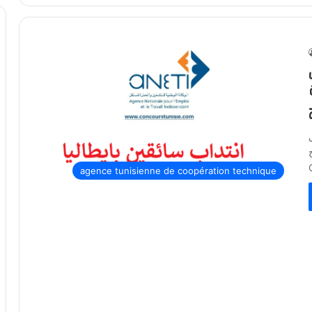
c
agence tunisienne de coopération technique