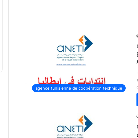
c
agence tunisienne de coopération technique
ل