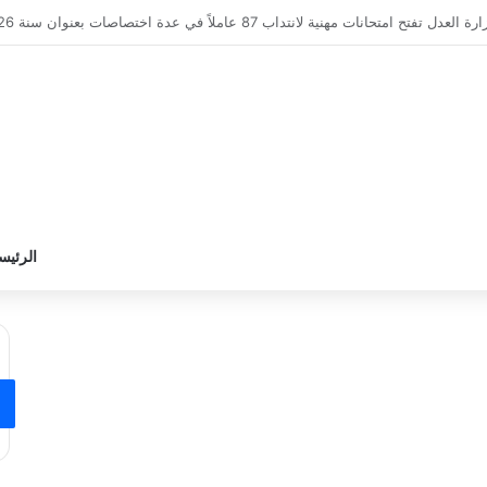
وزارة التربية تعلن عن نتائج القبول الأولي لمناظرة انتداب أساتذة التعليم الث
الرئيس