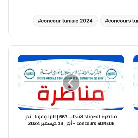
concour tunisie 2024
concours tu
لاغ
مناظرة
حي
الصوناد
رة
لانتداب
663
كة
يّة
إطارا
ال
وعونا
:
و
يع
آخر
ياه
أجل
مناظرة الصوناد لانتداب 663 إطارا وعونا : آخر
19
So
أجل 19 ديسمبر 2024 - Concours SONEDE
اب
ديسمبر
2024
93
-
ن