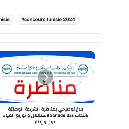
nisie
concours tunisie 2024
ب
توضي
بمناظ
الشر
الوطن
لاستغل
توز
الم
بلاغ توضيحي بمناظرة الشركة الوطنيّة
nede
لاستغلال و توزيع المياه Sonede لانتداب 935
لانتد
عون و إطار
5
عو