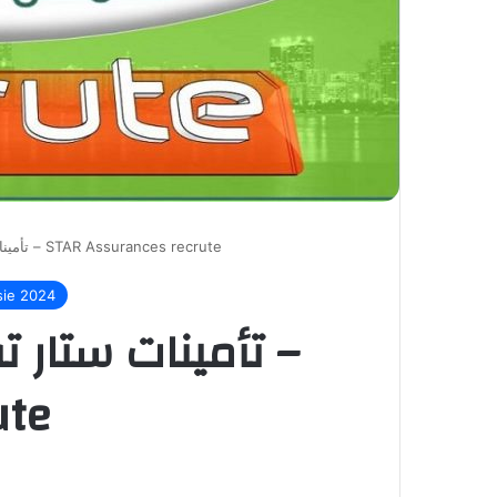
تأمينات ستار تفتح باب الترشح للانتداب – STAR Assurances recrute
sie 2024
تأمينات ستار  –
ute