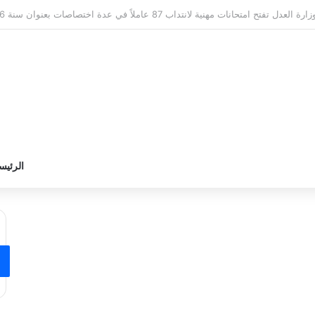
وزارة التربية تعلن عن نتائج القبول الأولي لمناظرة انتداب أساتذة التعليم ال
الرئيس