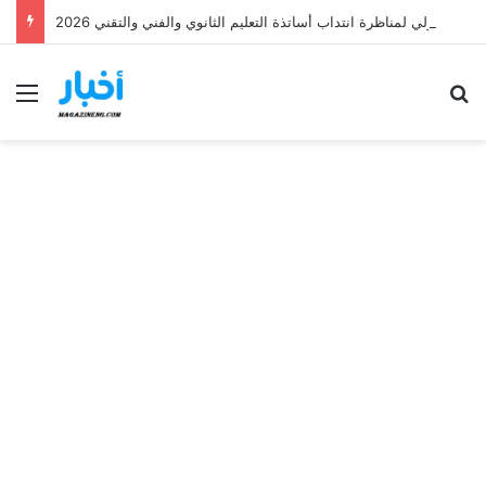
وزارة التربية تعلن عن نتائج القبول الأولي لمناظرة انتداب أساتذة التعليم الثانوي والفني والتقني 2026
Menu
Se