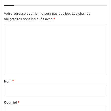
Votre adresse courriel ne sera pas publiée.
Les champs
obligatoires sont indiqués avec
*
C
o
m
m
e
n
t
a
Nom
*
i
r
e
Courriel
*
*