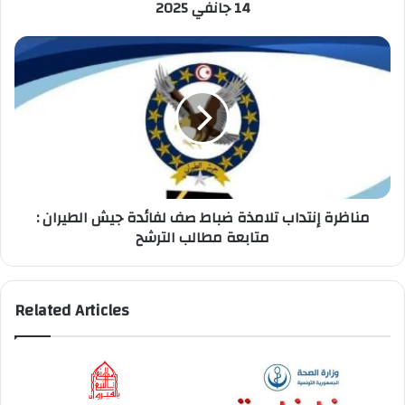
14 جانفي 2025
14
جانفي
2025
مناظرة
إنتداب
تلامذة
ضباط
صف
لفائدة
جيش
الطيران
:
مناظرة إنتداب تلامذة ضباط صف لفائدة جيش الطيران :
متابعة
متابعة مطالب الترشح
مطالب
الترشح
Related Articles