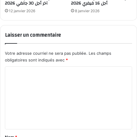
أجل 16 فيفري 2026
آخر أجل 30 جانفي 2026
12 janvier 2026
8 janvier 2026
Laisser un commentaire
Votre adresse courriel ne sera pas publiée.
Les champs
obligatoires sont indiqués avec
*
C
o
m
m
e
n
t
a
Nom
*