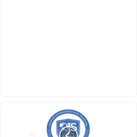
مطلوب
معلمين
و
معلمات
و