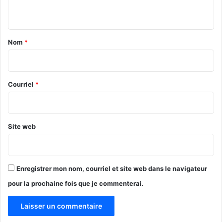
n
t
a
Nom
*
i
r
e
Courriel
*
*
Site web
Enregistrer mon nom, courriel et site web dans le navigateur
pour la prochaine fois que je commenterai.