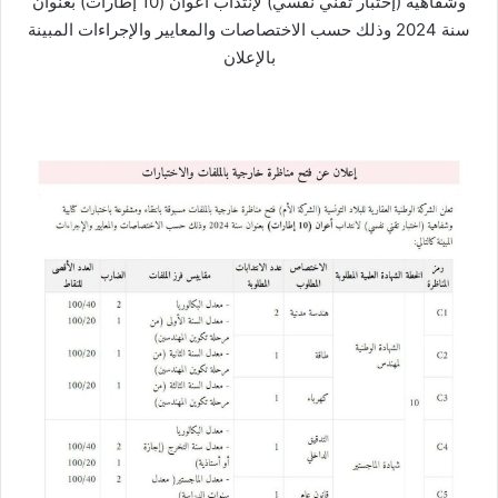
وشفاهية (إختبار تقني نفسي) لإنتداب أعوان (10 إطارات) بعنوان
سنة 2024 وذلك حسب الاختصاصات والمعايير والإجراءات المبينة
بالإعلان