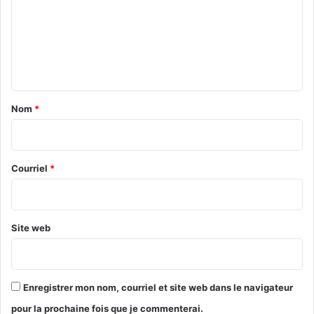
m
e
n
t
a
Nom
*
i
r
e
Courriel
*
*
Site web
Enregistrer mon nom, courriel et site web dans le navigateur
pour la prochaine fois que je commenterai.