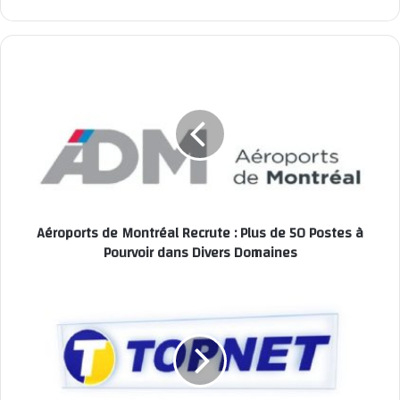
Aéroports
de
Montréal
Recrute
:
Plus
de
50
Postes
Aéroports de Montréal Recrute : Plus de 50 Postes à
à
Pourvoir dans Divers Domaines
Pourvoir
dans
Divers
شركة
Domaines
TOPNET
تنتدب
عملة
في
عديد