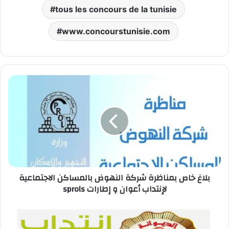
tous les concours de la tunisie
www.concourstunisie.com
بلاغ
خاص
بمناظرة
شركة
النهوض
بالمساكن
الاجتماعية
sprols
لإنتداب
بلاغ خاص بمناظرة شركة النهوض بالمساكن الاجتماعية
أعوان
sprols لإنتداب أعوان و إطارات
و
إطارات
بلاغ
جديد