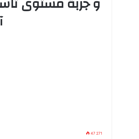
و جربة مستوى تاسع
آخ
47 271