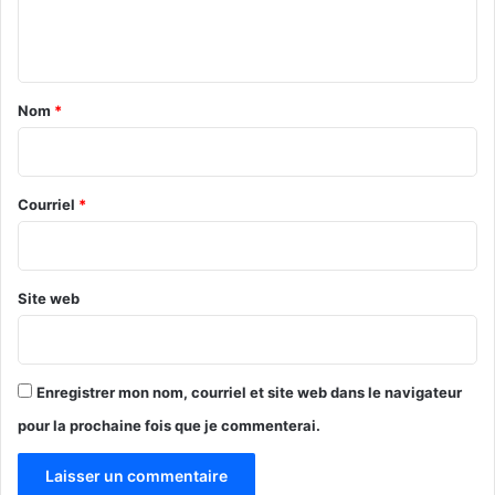
e
n
t
a
Nom
*
i
r
e
Courriel
*
*
Site web
Enregistrer mon nom, courriel et site web dans le navigateur
pour la prochaine fois que je commenterai.