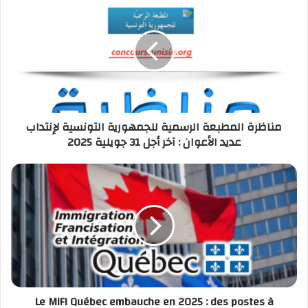
المطبعة
الرسمية
للجمهورية
التونسية
لإنتداب
عديد
الأعوان
:
مناظرة المطبعة الرسمية للجمهورية التونسية لإنتداب
آخر
عديد الأعوان : آخر أجل 31 جويلية 2025
أجل
31
جويلية
Le
2025
MIFI
Québec
embauche
en
2025
:
des
postes
Le MIFI Québec embauche en 2025 : des postes à
à