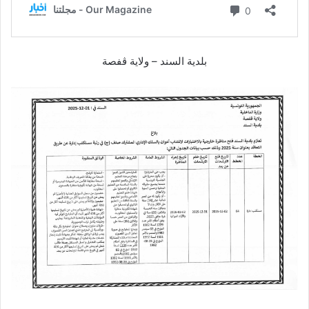
بلدية السند – ولاية ڤفصة