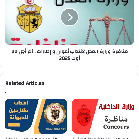
العدل
لانتداب
أعوان
و
إطارات
:
آخر
مناظرة وزارة العدل لانتداب أعوان و إطارات : آخر أجل 20
أجل
أوت 2025
20
أوت
2025
Related Articles