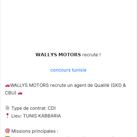
𝗪𝗔𝗟𝗟𝗬𝗦 𝗠𝗢𝗧𝗢𝗥𝗦 recrute !
concours tunisie
WALLYS MOTORS recrute un agent de Qualité (SKD &
CBU)
Type de contrat: CDI
Lieu: TUNIS KABBARIA
Missions principales :