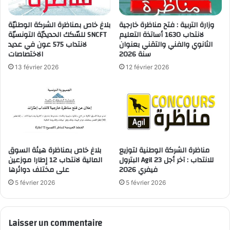
وزارة التربية : فتح مناظرة خارجية
بلاغ خاص بمناظرة الشركة الوطنيّة
لانتداب 1630 أساتذة التعليم
للسّكك الحديديّة التونسيّة SNCFT
الثانوي والفني والتقني بعنوان
لانتداب 575 عون في عديد
سنة 2026
الاختصاصات
13 février 2026
12 février 2026
مناظرة الشركة الوطنية لتوزيع
بلاغ خاص بمناظرة هيئة السوق
البترول Agil للانتداب : آخر أجل 23
المالية لانتداب 12 إطارا موزعين
فيفري 2026
على مختلف دوائرها
5 février 2026
5 février 2026
Laisser un commentaire