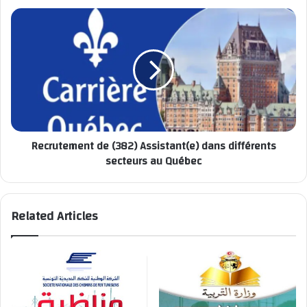
الترشح
Recrutement
de
(382)
Assistant(e)
dans
différents
secteurs
au
Québec
Recrutement de (382) Assistant(e) dans différents
secteurs au Québec
Related Articles