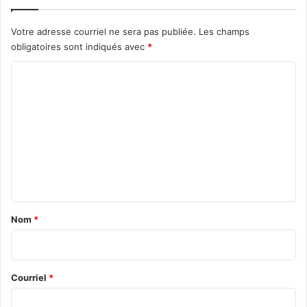
Votre adresse courriel ne sera pas publiée.
Les champs
obligatoires sont indiqués avec
*
C
o
m
m
e
n
t
a
Nom
*
i
r
e
Courriel
*
*