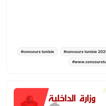
concours tunisie
concours tunisie 202
www.concourstu
تب
مناظرة
سف
وزارة
Un
الداخلية
نس
لإنتداب