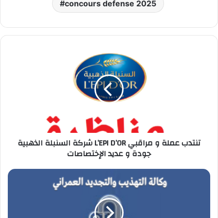
concours defense 2025
شركة
السنبلة
الذهبية
L’EPI
D’OR
تنتدب
عملة
و
مراقبي
شركة السنبلة الذهبية L’EPI D’OR تنتدب عملة و مراقبي
جودة
جودة و عديد الإختصاصات
و
عديد
الإختصاصات
مناظرة
وكالة
التهذيب
والتجديد
العمراني