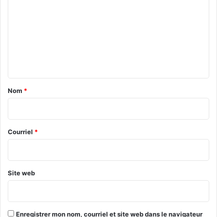
o
m
m
e
n
t
a
Nom
*
i
r
e
Courriel
*
*
Site web
Enregistrer mon nom, courriel et site web dans le navigateur