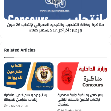
لإنتداب
26
عون
و
مناظرة وكالة التهذيب والتجديد العمراني لإنتداب 26 عون
إطار
و إطار : آخر أجل 17 ديسمبر 2025
:
آخر
أجل
17
Related Articles
ديسمبر
2025
بلاغ خاص بمناظرة وزارة الداخلية
بلاغ جديد و هام خاص بمناظرة
لإنتداب تقنيين بالسلك التقني
إنتداب ملازمين للديوانة
المشترك
17 février 2026
16 février 2026