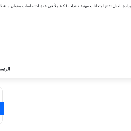
وزارة التربية تعلن عن نتائج القبول الأولي لمناظرة انتداب أساتذة التعليم ال
الرئيس