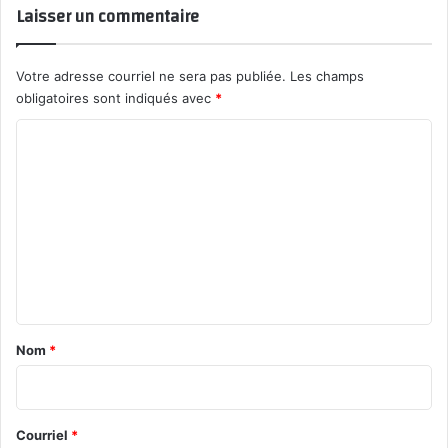
Laisser un commentaire
Votre adresse courriel ne sera pas publiée.
Les champs
obligatoires sont indiqués avec
*
C
o
m
m
e
n
t
a
Nom
*
i
r
e
Courriel
*