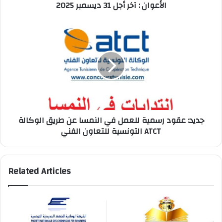
الأعوان : آخر أجل 31 ديسمبر 2025
أجل
31
ديسمبر
جديد:
2025
عقود
رسمية
للعمل
في
النمسا
عن
طريق
الوكالة
جديد: عقود رسمية للعمل في النمسا عن طريق الوكالة
التونسية
التونسية للتعاون الفني ATCT
للتعاون
الفني
ATCT
Related Articles