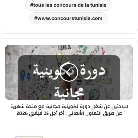
tous les concours de la tunisie
www.concourstunisie.com
للباحثين
عن
شغل
دورة
تكوينية
مجانية
مع
منحة
شهرية
للباحثين عن شغل دورة تكوينية مجانية مع منحة شهرية
عن
عن طريق التعاون الألماني : أخر أجل 15 فيفري 2026
طريق
التعاون
الألماني
مناظرة
:
الشركة
أخر