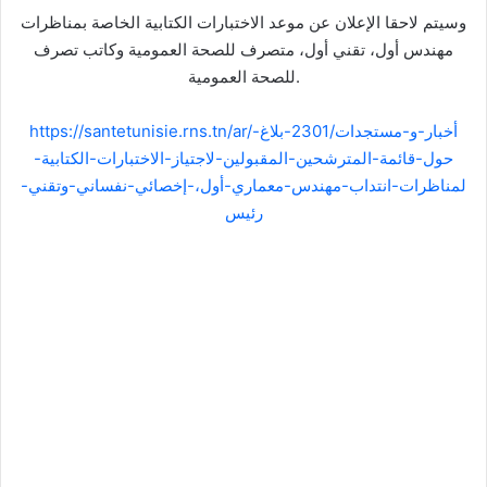
وسيتم لاحقا الإعلان عن موعد الاختبارات الكتابية الخاصة بمناظرات
مهندس أول، تقني أول، متصرف للصحة العمومية وكاتب تصرف
للصحة العمومية.
https://santetunisie.rns.tn/ar/أخبار-و-مستجدات/2301-بلاغ-
حول-قائمة-المترشحين-المقبولين-لاجتياز-الاختبارات-الكتابية-
لمناظرات-انتداب-مهندس-معماري-أول،-إخصائي-نفساني-وتقني-
رئيس