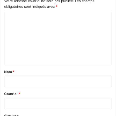
Votre adresse courriel ne sera pas publiée.
Les champs
obligatoires sont indiqués avec
*
C
o
m
m
e
n
t
a
Nom
*
i
r
e
Courriel
*
*
Site web