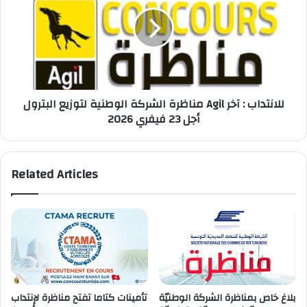
الوطنية
أجل
لتوزيع
15
البترول
فيفري
Agil
2026
للانتداب
:
آخر
مناظرة الشركة الوطنية لتوزيع البترول Agil للانتداب : آخر
أجل
أجل 23 فيفري 2026
23
فيفري
2026
Related Articles
بلاغ خاص بمناظرة الشركة الوطنيّة
تأمينات كتاما تفتح مناظرة لإنتداب