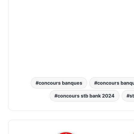
concours banques
concours banq
concours stb bank 2024
s
ذج
مناظرة