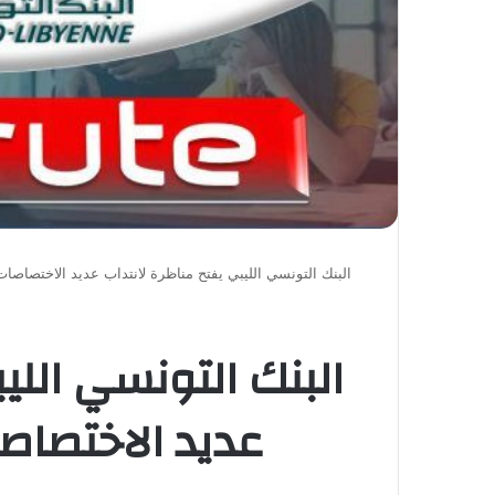
البنك التونسي الليبي يفتح مناظرة لانتداب عديد الاختصاصات : آخر أجل 4
البنك التونسي اللي