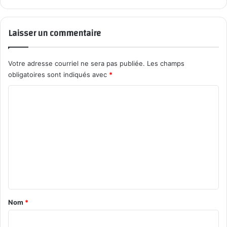
Laisser un commentaire
Votre adresse courriel ne sera pas publiée.
Les champs
obligatoires sont indiqués avec
*
C
o
m
m
e
n
t
a
Nom
*
i