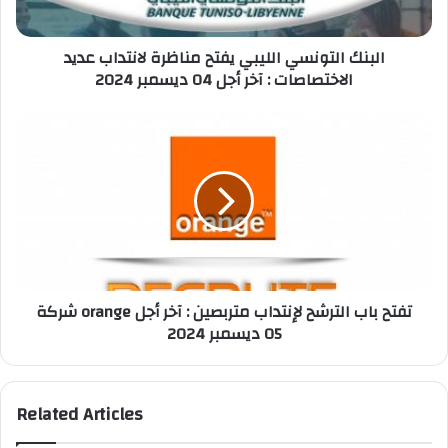
الاختصاصات
:
البنك التونسي الليبي يفتح مناظرة لانتداب عديد
آخر
الاختصاصات : آخر أجل 04 ديسمبر 2024
أجل
04
ديسمبر
شركة
2024
orange
تفتح
باب
الترشح
لإنتداب
متربصين
:
آخر
شركة orange تفتح باب الترشح لإنتداب متربصين : آخر أجل
أجل
05 ديسمبر 2024
05
ديسمبر
2024
Related Articles