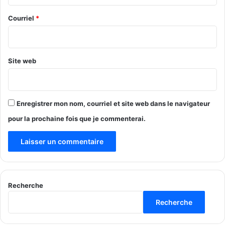
r
e
Courriel
*
*
Site web
Enregistrer mon nom, courriel et site web dans le navigateur
pour la prochaine fois que je commenterai.
Recherche
Recherche