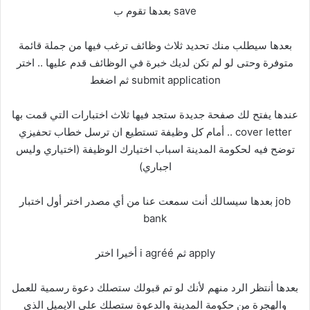
بعدها تقوم ب save
بعدها سيطلب منك تحديد ثلاث وظائف ترغب فيها من جملة قائمة
متوفرة وحتى لو لم تكن لديك خبرة في الوظائف قدم عليها .. اختر
ثم اضغط submit application
عندها يفتح لك صفحة جديدة ستجد فيها ثلاث اختبارات التي قمت بها
.. أمام كل وظيفة تستطيع ان ترسل خطاب تحفيزي cover letter
توضح فيه لحكومة المدينة اسباب اختيارك الوظيفة (اختياري وليس
اجباري)
بعدها سيسالك أنت سمعت عنا من أي مصدر اختر أول اختبار job
bank
أخيرا اختر i agréé ثم apply
بعدها أنتظر الرد منهم لأنك لو تم قبولك ستصلك دعوة رسمية للعمل
والهجرة من حكومة المدينة والدعوة ستصلك على الايميل الذي