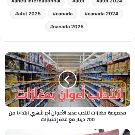
aneti internationnal
atct
atct 2024
atct 2025
canada
canada 2024
canada 2025
مجموعة
مغازات
تنتدب
عديد
الأعوان
أجر
شهري
ابتداءا
من
مجموعة مغازات تنتدب عديد الأعوان أجر شهري ابتداءا من
700
700 دينار مع عدة إمتيازات
دينار
مع
عدة
قانون