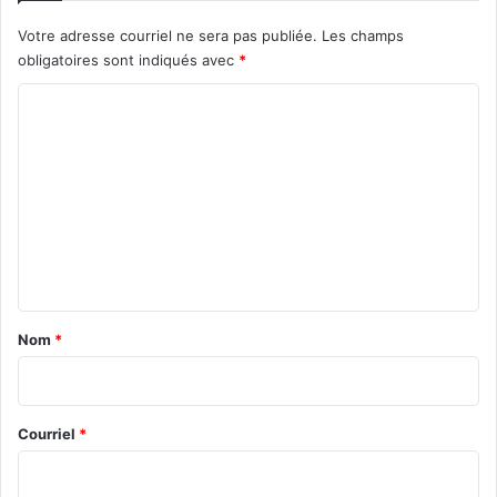
Votre adresse courriel ne sera pas publiée.
Les champs
obligatoires sont indiqués avec
*
C
o
m
m
e
n
t
a
Nom
*
i
r
e
Courriel
*
*