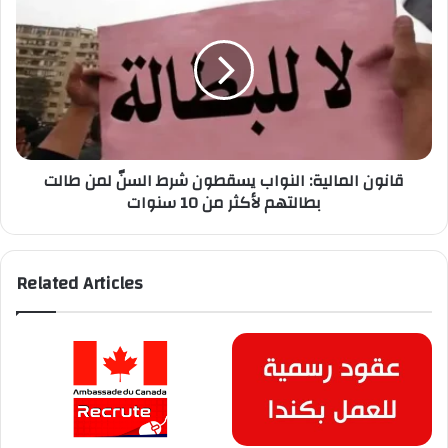
إمتيازات
المالية:
النواب
يسقطون
شرط
السنّ
لمن
طالت
بطالتهم
قانون المالية: النواب يسقطون شرط السنّ لمن طالت
لأكثر
بطالتهم لأكثر من 10 سنوات
من
10
سنوات
Related Articles