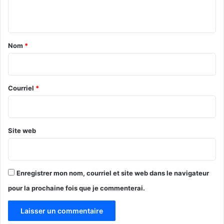
n
t
a
Nom
*
i
r
e
Courriel
*
*
Site web
Enregistrer mon nom, courriel et site web dans le navigateur
pour la prochaine fois que je commenterai.