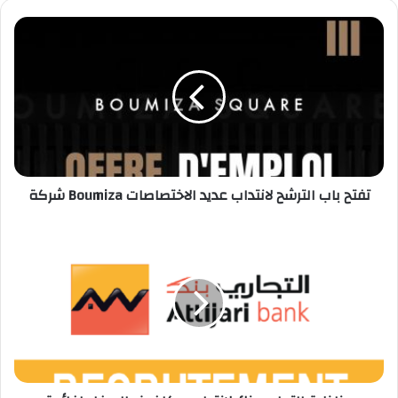
شركة
Boumiza
تفتح
باب
الترشح
لانتداب
عديد
الاختصاصات
شركة Boumiza تفتح باب الترشح لانتداب عديد الاختصاصات
مناظرة
التجاري
بنك
لانتداب
مكلفين
بالحرفاء
لفائدة
فروعه
: