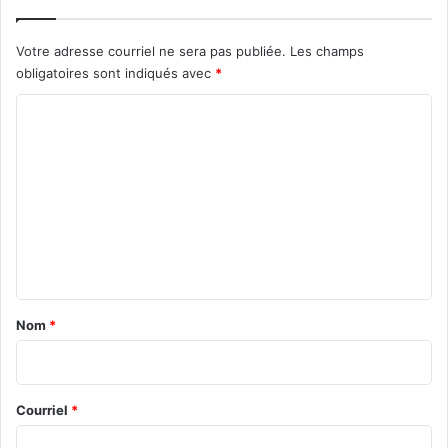
Votre adresse courriel ne sera pas publiée.
Les champs
obligatoires sont indiqués avec
*
C
o
m
m
e
n
t
a
Nom
*
i
r
e
Courriel
*
*