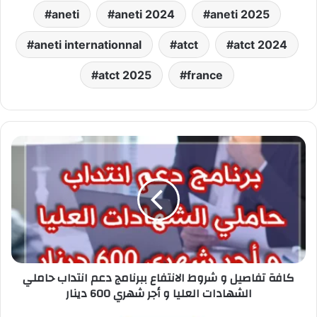
aneti
aneti 2024
aneti 2025
aneti internationnal
atct
atct 2024
atct 2025
france
كافة
تفاصيل
و
شروط
الانتفاع
ببرنامج
دعم
انتداب
حاملي
كافة تفاصيل و شروط الانتفاع ببرنامج دعم انتداب حاملي
الشهادات
الشهادات العليا و أجر شهري 600 دينار
العليا
و