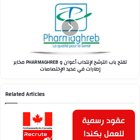
أجر
مخابر
شهري
PHARMAGHREB
600
تفتح
دينار
باب
الترشح
لإنتداب
أعوان
و
إطارات
مخابر PHARMAGHREB تفتح باب الترشح لإنتداب أعوان و
في
إطارات في عديد الإختصاصات
عديد
الإختصاصات
Related Articles