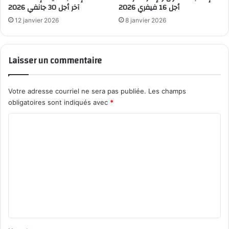
أجل 16 فيفري 2026
آخر أجل 30 جانفي 2026
12 janvier 2026
8 janvier 2026
Laisser un commentaire
Votre adresse courriel ne sera pas publiée.
Les champs
obligatoires sont indiqués avec
*
C
o
m
m
e
n
t
a