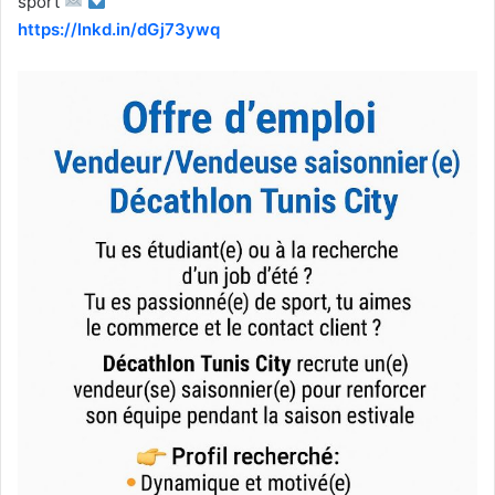
sport
https://lnkd.in/dGj73ywq