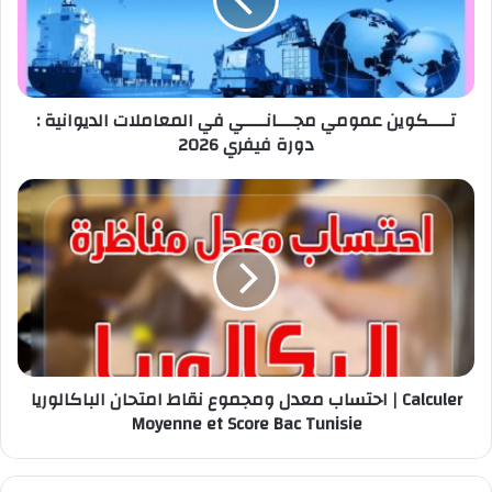
المعاملات
الديوانية
:
دورة
فيفري
تــــكوين عمومي مجـــانــــي في المعاملات الديوانية :
2026
دورة فيفري 2026
احتساب
معدل
ومجموع
نقاط
امتحان
الباكالوريا
|
Calculer
Moyenne
احتساب معدل ومجموع نقاط امتحان الباكالوريا | Calculer
et
Moyenne et Score Bac Tunisie
Score
Bac
Tunisie