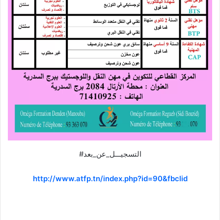
#التسجيـــل_عن_بعد
http://www.atfp.tn/index.php?id=90&fbclid