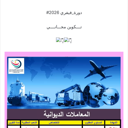
#دورة_فيفري 2026
تــــكوين مجـــانــــي