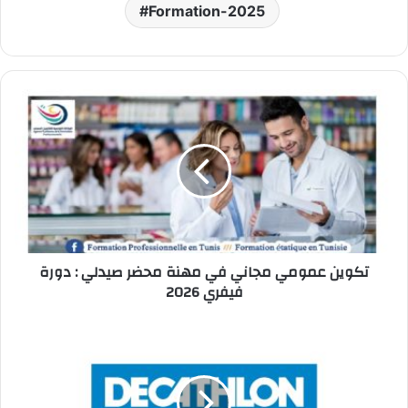
Formation-2025
تكوين
عمومي
مجاني
في
مهنة
محضر
صيدلي
:
دورة
تكوين عمومي مجاني في مهنة محضر صيدلي : دورة
فيفري
فيفري 2026
2026
مغازات
Decathlon
تفتح
باب
الترشح