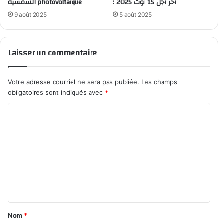
: أخر أجل 15 أوت 2025
الشمسية photovoltaïque
9 août 2025
5 août 2025
Laisser un commentaire
Votre adresse courriel ne sera pas publiée.
Les champs
obligatoires sont indiqués avec
*
C
o
m
m
e
n
t
a
Nom
*