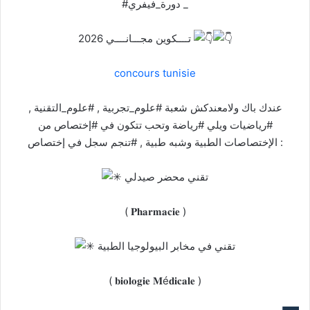
#دورة_فيفري _
2026 تــــكوين مجـــانــــي
concours tunisie
عندك باك ولامعندكش شعبة #علوم_تجربية , #علوم_التقنية ,
#رياضيات ويلي #رياضة وتحب تتكون في #إختصاص من
الإختصاصات الطبية وشبه طبية , #تنجم سجل في إختصاص :
تقني محضر صيدلي
( 𝐏𝐡𝐚𝐫𝐦𝐚𝐜𝐢𝐞 )
تقني في مخابر البيولوجيا الطبية
( 𝐛𝐢𝐨𝐥𝐨𝐠𝐢𝐞 𝐌é𝐝𝐢𝐜𝐚𝐥𝐞 )