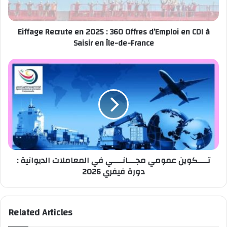
d’Emploi
en
Eiffage Recrute en 2025 : 360 Offres d’Emploi en CDI à
CDI
Saisir en Île-de-France
à
Saisir
en
تــــكوين
Île-
عمومي
de-
مجـــانــــي
France
في
المعاملات
الديوانية
:
دورة
فيفري
تــــكوين عمومي مجـــانــــي في المعاملات الديوانية :
2026
دورة فيفري 2026
Related Articles