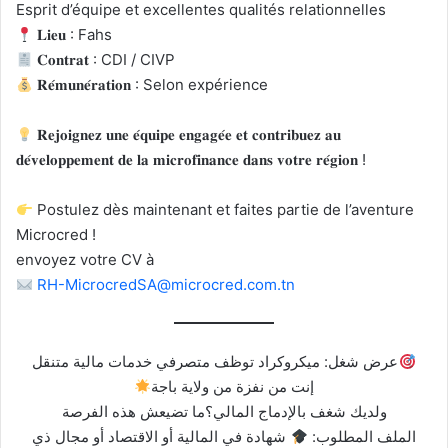
Esprit d’équipe et excellentes qualités relationnelles
𝐋𝐢𝐞𝐮 : Fahs
𝐂𝐨𝐧𝐭𝐫𝐚𝐭 : CDI / CIVP
𝐑𝐞́𝐦𝐮𝐧𝐞́𝐫𝐚𝐭𝐢𝐨𝐧 : Selon expérience
𝐑𝐞𝐣𝐨𝐢𝐠𝐧𝐞𝐳 𝐮𝐧𝐞 𝐞́𝐪𝐮𝐢𝐩𝐞 𝐞𝐧𝐠𝐚𝐠𝐞́𝐞 𝐞𝐭 𝐜𝐨𝐧𝐭𝐫𝐢𝐛𝐮𝐞𝐳 𝐚𝐮
𝐝𝐞́𝐯𝐞𝐥𝐨𝐩𝐩𝐞𝐦𝐞𝐧𝐭 𝐝𝐞 𝐥𝐚 𝐦𝐢𝐜𝐫𝐨𝐟𝐢𝐧𝐚𝐧𝐜𝐞 𝐝𝐚𝐧𝐬 𝐯𝐨𝐭𝐫𝐞 𝐫𝐞́𝐠𝐢𝐨𝐧 !
Postulez dès maintenant et faites partie de l’aventure
Microcred !
envoyez votre CV à
RH-MicrocredSA@microcred.com.tn
عرض شغل: ميكروكراد توظف متصرفي خدمات مالية متنقل
إنت من نفزة من ولاية باجة
ولديك شغف بالإدماج المالي؟ما تضيعش هذه الفرصة
الملف المطلوب:
شهادة في المالية أو الاقتصاد أو مجال ذي