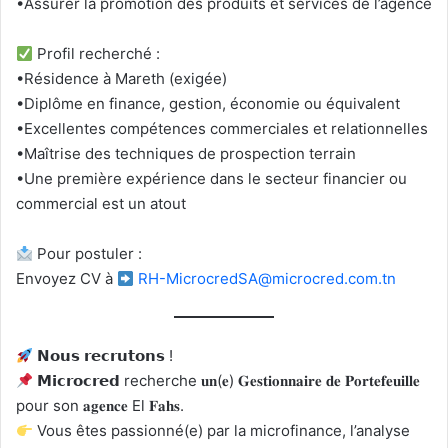
•Assurer la promotion des produits et services de l’agence
Profil recherché :
•Résidence à Mareth (exigée)
•Diplôme en finance, gestion, économie ou équivalent
•Excellentes compétences commerciales et relationnelles
•Maîtrise des techniques de prospection terrain
•Une première expérience dans le secteur financier ou
commercial est un atout
Pour postuler :
Envoyez CV à
RH-MicrocredSA@microcred.com.tn
𝗡𝗼𝘂𝘀 𝗿𝗲𝗰𝗿𝘂𝘁𝗼𝗻𝘀 !
𝗠𝗶𝗰𝗿𝗼𝗰𝗿𝗲𝗱 recherche 𝐮𝐧(𝐞) 𝐆𝐞𝐬𝐭𝐢𝐨𝐧𝐧𝐚𝐢𝐫𝐞 𝐝𝐞 𝐏𝐨𝐫𝐭𝐞𝐟𝐞𝐮𝐢𝐥𝐥𝐞
pour son 𝐚𝐠𝐞𝐧𝐜𝐞 El 𝐅𝐚𝐡𝐬.
Vous êtes passionné(e) par la microfinance, l’analyse