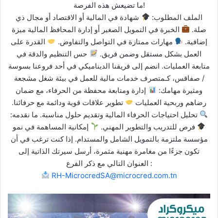
ما تضيعش هذه الفرصة!
الملف المطلوب:
شهادة في المالية أو الاقتصاد أو مجال ذي
صلة.
الخبرة في التمويل الصغير أو إدارة المحافظ المالية ميزة
إضافية.
مهارات ممتازة في التواصل والتفاوض.
القدرة على
العمل بشكل مستقل وضمن فريق.
حس التنظيم والدقة في
متابعة العمليات. انضم إلى فريقنا الديناميكي في أحد فروعنا بسوسة
/ صفاقس، كـمتصرف خدمات مالية للعمل في بيئة شغل مشجعة
ومثيرة مهامك:
إدارة ومتابعة محفظة من الحرفاء، مع ضمان
رضاهم وربحية العمليات
تطوير علاقات قوية ودائمة مع حرفائنا.
تحليل احتياجات الحرفاء المالية وتقديم حلول مناسبة. ما نقدمه:
فرص للتدريب والتطوير المهني.
إمكانية المساهمة في نمو
مؤسسة ملتزمة بالتمويل الشامل والمستدام. إذا كنت ترغب في أن
تكون جزءًا من مغامرة مهنية مثمرة، أرسل سيرتك الذاتية إلى
العنوان التالي مع ذكر الفرع :
RH-MicrocredSA@microcred.com.tn