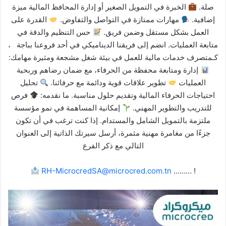
صلة.
الخبرة في التمويل الصغير أو إدارة المحافظ المالية ميزة
إضافية.
مهارات ممتازة في التواصل والتفاوض.
القدرة على
العمل بشكل مستقل وضمن فريق.
حس التنظيم والدقة في
متابعة العمليات. انضم إلى فريقنا الديناميكي في أحد فروعنا بباجة ،
كـمتصرف خدمات مالية للعمل في بيئة شغل مشجعة ومثيرة مهامك:
إدارة ومتابعة محفظة من الحرفاء، مع ضمان رضاهم وربحية
العمليات
تطوير علاقات قوية ودائمة مع حرفائنا.
تحليل
احتياجات الحرفاء المالية وتقديم حلول مناسبة. ما نقدمه:
فرص
للتدريب والتطوير المهني.
إمكانية المساهمة في نمو مؤسسة
ملتزمة بالتمويل الشامل والمستدام. إذا كنت ترغب في أن تكون
جزءًا من مغامرة مهنية مثمرة، أرسل سيرتك الذاتية إلى العنوان
التالي مع ذكر الفرع
RH-MicrocredSA@microcred.com.tn
……… !