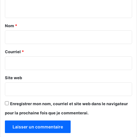
n
t
a
Nom
*
i
r
e
Courriel
*
*
Site web
Enregistrer mon nom, courriel et site web dans le navigateur
pour la prochaine fois que je commenterai.