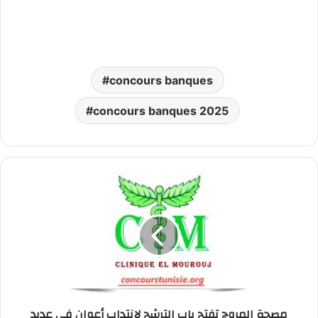
concours banques
concours banques 2025
مصحة
المروج
تفتح
باب
الترشح
لإنتداب
أعوان
في
عديد
مصحة المروج تفتح باب الترشح لإنتداب أعوان في عديد
الإختصاصات