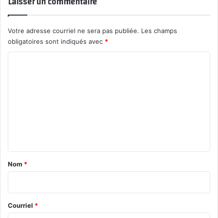
Laisser un commentaire
Votre adresse courriel ne sera pas publiée.
Les champs
obligatoires sont indiqués avec
*
C
o
m
m
e
n
t
a
Nom
*
i
r
e
Courriel
*