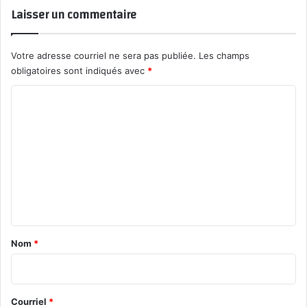
Laisser un commentaire
Votre adresse courriel ne sera pas publiée.
Les champs
obligatoires sont indiqués avec
*
C
o
m
m
e
n
t
a
Nom
*
i
r
e
Courriel
*