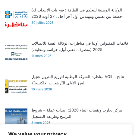
الوكالة الوطنية للتحكم في الطاقة : فتح باب الانتداب لـ6
خطط بين تقنيين ومهندس أول آخر أجل : 27 أوت 2026
30 juillet 2026
قائمات المقبولين أوليا في مناظرات الوكالة الفنية للاتصالات
2025 (متصرف، تقني أول، حراسة وتنظيف)
11 mars 2026
مناظرة الشركة الوطنية لتوزيع البترول عجيل AGIL : نتائج
الفرز الأولي للتّرشحات الالكترونيّة
10 mars 2026
مركز تجارب وتقنيات البناء 2026: انتداب عملة – شروط
الترشح وطريقة التسجيل
8 mars 2026
We value your privacy