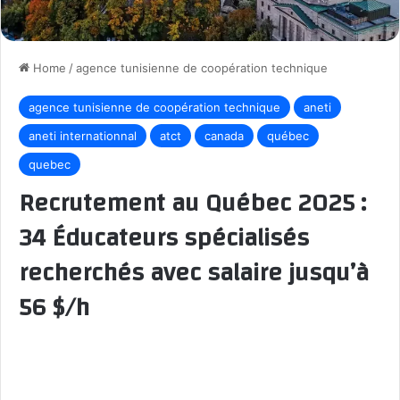
Home
/
agence tunisienne de coopération technique
agence tunisienne de coopération technique
aneti
aneti internationnal
atct
canada
québec
quebec
Recrutement au Québec 2025 :
34 Éducateurs spécialisés
recherchés avec salaire jusqu’à
56 $/h