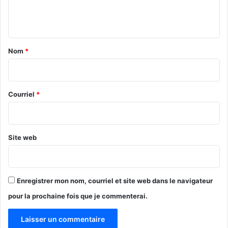
e
n
t
a
Nom
*
i
r
e
Courriel
*
*
Site web
Enregistrer mon nom, courriel et site web dans le navigateur
pour la prochaine fois que je commenterai.